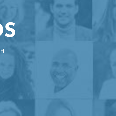
OS
CH