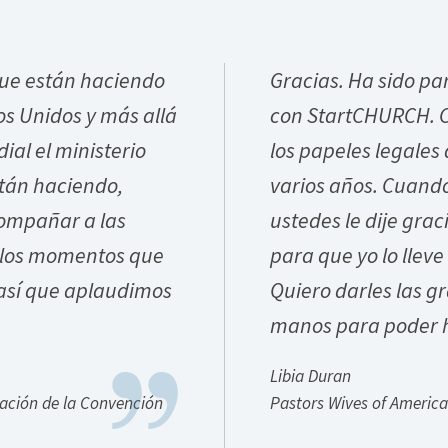
que están haciendo
Gracias. Ha sido pa
os Unidos y más allá
con StartCHURCH. 
ial el ministerio
los papeles legales
stán haciendo,
varios años. Cuando
ompañar a las
ustedes le dije grac
a los momentos que
para que yo lo lleve 
 así que aplaudimos
Quiero darles las g
manos para poder h
Libia Duran
zación de la Convención
Pastors Wives of America