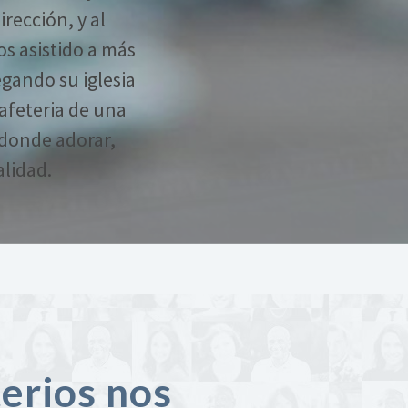
rección, y al
s asistido a más
egando su iglesia
cafeteria de una
 donde adorar,
alidad.
terios nos