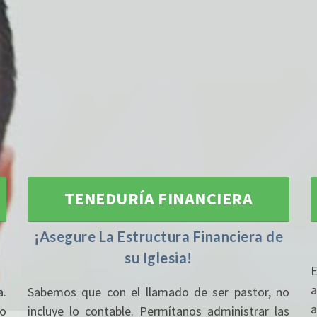
TENEDURÍA FINANCIERA
¡Asegure La Estructura Financiera de
su Iglesia!
E
EL 
a
a.
Sabemos que con el llamado de ser pastor, no
io
incluye lo contable. Permítanos administrar las