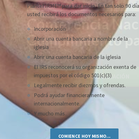
PlanteFIRME™ para dar inicio. En tan solo 90 dí
usted recibirá los documentos necesarios para:
Incorporación
Abrir una cuenta bancaria a nombre de la
iglesia
Abrir una cuenta bancaria de la iglesia
El IRS reconocerá su organización exenta de
impuestos por el código 501(c)(3)
Legalmente recibir diezmos y ofrendas.
Podrá ayudar financieramente
internacionalmente.
Y mucho más..
COMIENCE HOY MISMO...