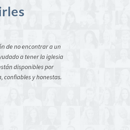
irles
n de no encontrar a un
¡Doy gracias a Dios por S
udado a tener la iglesia
eficaz, y la amabilidad
stán disponibles por
estado presentes siem
 confiables y honestas.