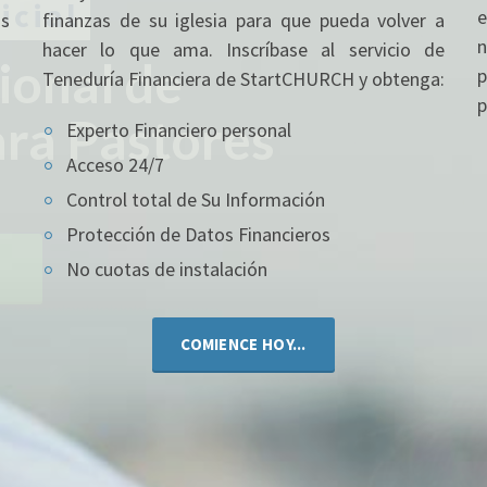
e
as
finanzas de su iglesia para que pueda volver a
PLAN
n
hacer lo que ama. Inscríbase al servicio de
Teneduría Financiera de StartCHURCH y obtenga:
p
Experto Financiero personal
Todo lo que necesita para 
Acceso 24/7
Control total de Su Información
Protección de Datos Financieros
No cuotas de instalación
COMIENCE HOY...