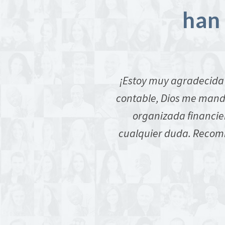
han 
yo con el proceso de
¡Estoy muy agradecida
io de lo que Dios quiere
contable, Dios me mando
e la legalización de la
organizada financie
 de Jesús
cualquier duda. Recomi