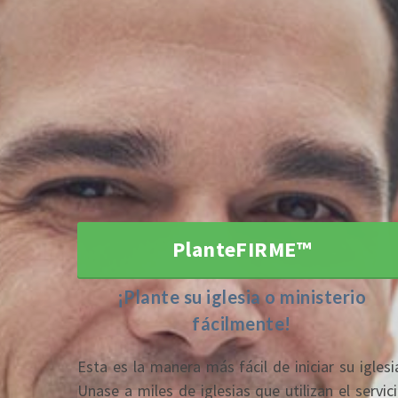
PlanteFIRME™
¡Plante su iglesia o ministerio
fácilmente!
Esta es la manera más fácil de iniciar su iglesi
Unase a miles de iglesias que utilizan el servic