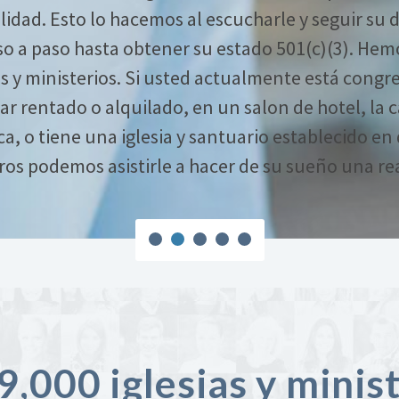
idad. Esto lo hacemos al escucharle y seguir su di
o a paso hasta obtener su estado 501(c)(3). Hemo
as y ministerios. Si usted actualmente está congr
ar rentado o alquilado, en un salon de hotel, la 
ca, o tiene una iglesia y santuario establecido en
os podemos asistirle a hacer de su sueño una re
,000 iglesias y minis