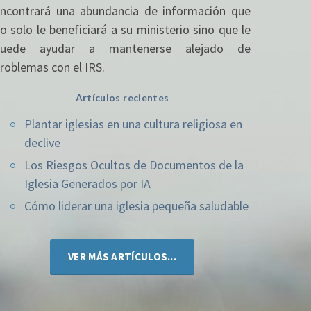
ncontrará una abundancia de información que
TEFIRME
o solo le beneficiará a su ministerio sino que le
puede ayudar a mantenerse alejado de
roblemas con el IRS.
establecer su iglesia o ministerio
Artículos recientes
Plantar iglesias en una cultura religiosa en
declive
Los Riesgos Ocultos de Documentos de la
¡COMIENCE HOY!
Iglesia Generados por IA
Cómo liderar una iglesia pequeña saludable
VER MÁS ARTÍCULOS...