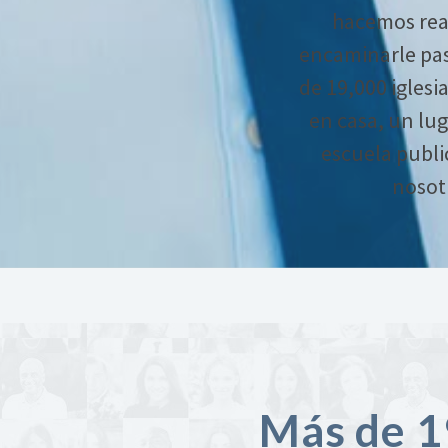
hacemos real
encaminarle pas
de 19,000 iglesi
en casa, un lug
escuela publi
nosotr
Más de 19