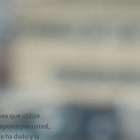
sea que utilize
apeleo por usted,
e ha dado y la