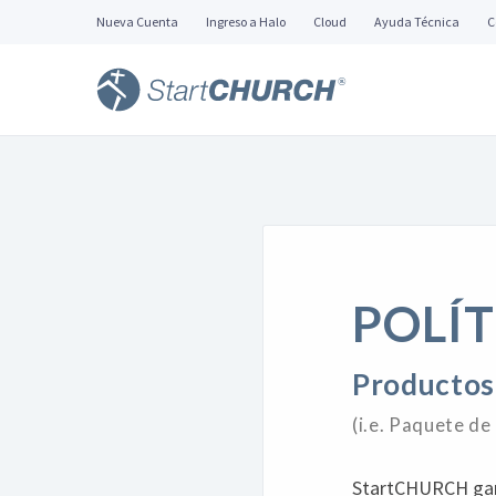
Nueva Cuenta
Ingreso a Halo
Cloud
Ayuda Técnica
C
POLÍ
Productos
(i.e. Paquete de
StartCHURCH gara