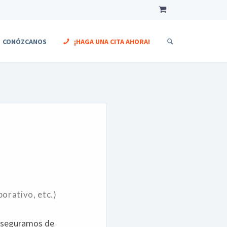
CONÓZCANOS
¡HAGA UNA CITA AHORA!
porativo, etc.)
 aseguramos de