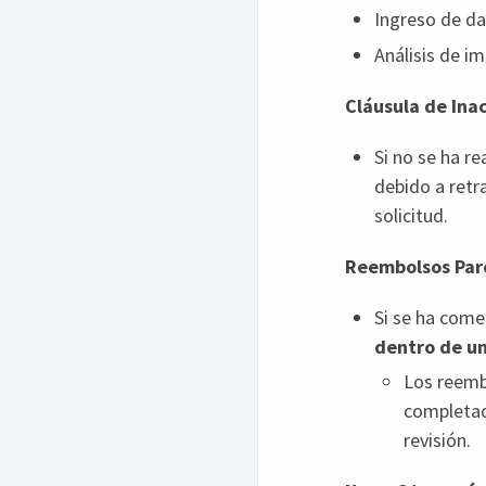
Ingreso de d
Análisis de im
Cláusula de Ina
Si no se ha r
debido a retr
solicitud.
Reembolsos Parc
Si se ha come
dentro de un
Los reemb
completad
revisión.