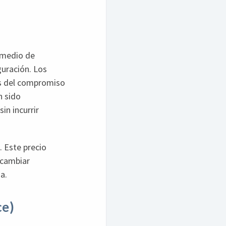
r medio de
guración. Los
és del compromiso
n sido
in incurrir
. Este precio
 cambiar
a.
ce)