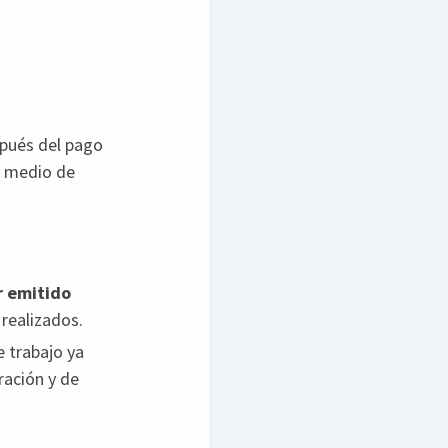
spués del pago
r medio de
r emitido
 realizados.
 trabajo ya
ración y de