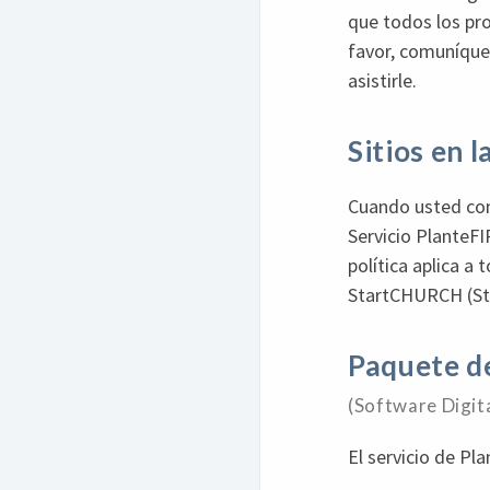
que todos los pr
favor, comuníque
asistirle.
Sitios en 
Cuando usted comp
Servicio PlanteF
política aplica a 
StartCHURCH (Sta
Paquete d
(Software Digita
El servicio de P