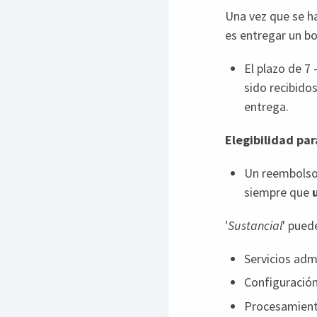
Una vez que se h
es entregar un bo
El plazo de 7
sido recibido
entrega.
Elegibilidad pa
Un reembolso
siempre que
'
Sustancial
' puede
Servicios adm
Configuración
Procesamient