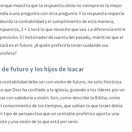
 porque muestra que la respuesta obvia no siempre es la mejor.
día a una pregunta con otra pregunta. Y la respuesta requería
i aborda la contabilidad y el cumplimiento de esta manera,
puestos, 2 + 2 será lo que necesite que sea. La diferencia entre
 previsión. El historiador da cuenta del pasado, mientras que el
tará en el futuro. ¿A quién preferiría tener cuidando sus
 profeta?
de futuro y los hijos de Isacar
ontabilidad debe ser con visión de futuro, no solo histórica.
que Dios ha confiado a la iglesia, guiando a los líderes por un
as con sabiduría y visión. Son, como describe la Biblia, como
 el conocimiento de los tiempos, que sabían lo que Israel debía
 el tipo de perspectiva que un contable profético aporta: una
e y una visión de lo que está por venir.