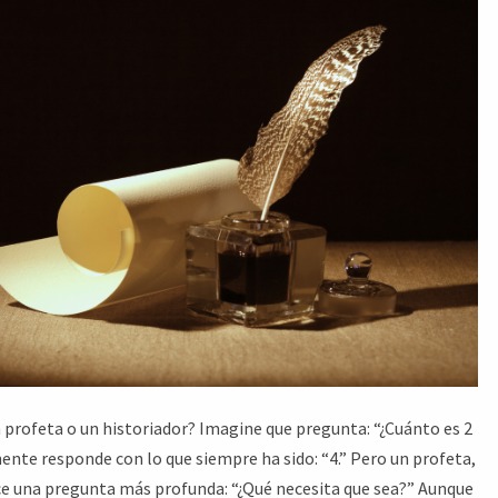
 profeta o un historiador? Imagine que pregunta: “¿Cuánto es 2
nte responde con lo que siempre ha sido: “4.” Pero un profeta,
ace una pregunta más profunda: “¿Qué necesita que sea?” Aunque