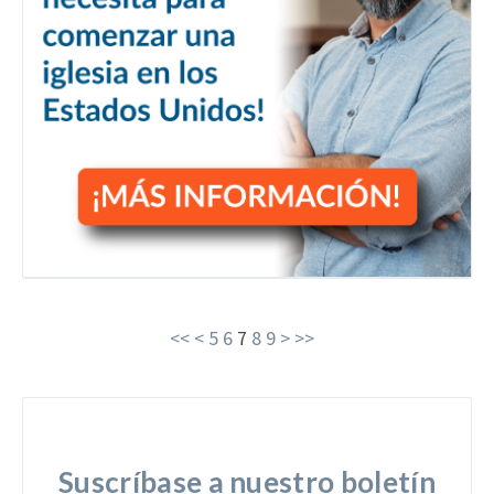
<<
<
5
6
7
8
9
>
>>
Suscríbase a nuestro boletín